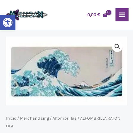
Ir
MAI
al
Abrir barra de herramientas
0,00
€
ME
contenido
Inicio
/
Merchandising
/
Alfombrillas
/ ALFOMBRILLA RATON
OLA