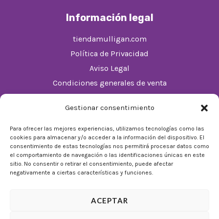
Información legal
tiendamulligan.com
Política de Privacidad
Aviso Legal
Condiciones generales de venta
Política de cookies (UE)
Gestionar consentimiento
Horario
Para ofrecer las mejores experiencias, utilizamos tecnologías como las
cookies para almacenar y/o acceder a la información del dispositivo. El
De Lunes a Domingos de 10:00 a 22:00
consentimiento de estas tecnologías nos permitirá procesar datos como
el comportamiento de navegación o las identificaciones únicas en este
Festivos sujetos al horario del Málaga Factory
sitio. No consentir o retirar el consentimiento, puede afectar
negativamente a ciertas características y funciones.
ACEPTAR