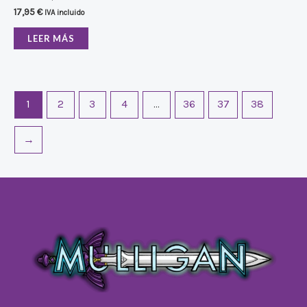
17,95
€
IVA incluido
LEER MÁS
1
2
3
4
…
36
37
38
→