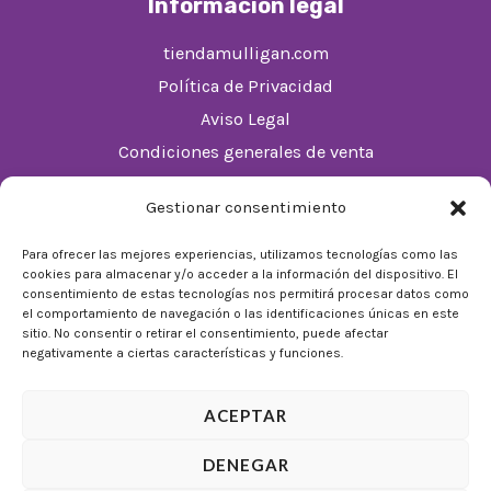
Información legal
tiendamulligan.com
Política de Privacidad
Aviso Legal
Condiciones generales de venta
Política de cookies (UE)
Gestionar consentimiento
Horario
Para ofrecer las mejores experiencias, utilizamos tecnologías como las
cookies para almacenar y/o acceder a la información del dispositivo. El
De Lunes a Domingos de 10:00 a 22:00
consentimiento de estas tecnologías nos permitirá procesar datos como
el comportamiento de navegación o las identificaciones únicas en este
Festivos sujetos al horario del Málaga Factory
sitio. No consentir o retirar el consentimiento, puede afectar
negativamente a ciertas características y funciones.
ACEPTAR
DENEGAR