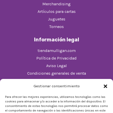
Merchandising
Artículos para cartas
Juguetes
Torneos
Información legal
tiendamulligan.com
Política de Privacidad
Aviso Legal
Condiciones generales de venta
Política de cookies (UE)
Gestionar consentimiento
Horario
Para ofrecer las mejores experiencias, utilizamos tecnologías como las
cookies para almacenar y/o acceder a la información del dispositivo. El
De Lunes a Domingos de 10:00 a 22:00
consentimiento de estas tecnologías nos permitirá procesar datos como
el comportamiento de navegación o las identificaciones únicas en este