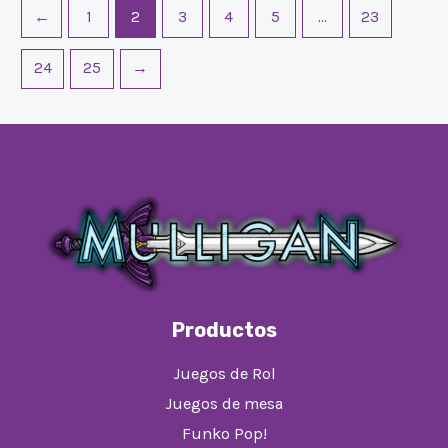
←
1
2
3
4
5
…
23
24
25
→
Productos
Juegos de Rol
Juegos de mesa
Funko Pop!