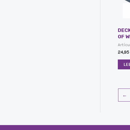
DEC
OF W
Artícu
24,9
LE
←