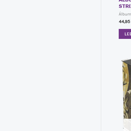
STRI
Álbu
44,9
LE