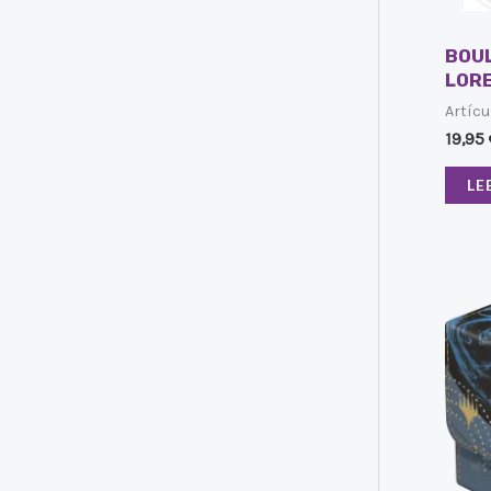
BOU
LOR
Artícu
19,95
LE