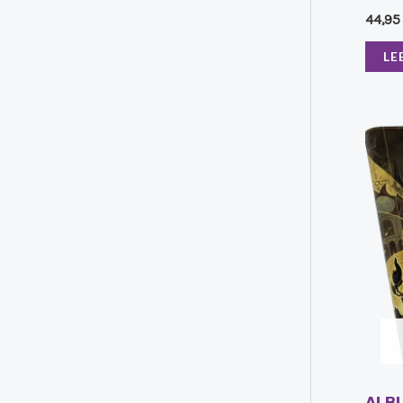
44,9
LE
ALBU