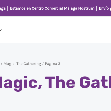
Ordenado
por
laga │
Estamos en Centro Comercial Málaga Nostrum
│ Envío g
los
últimos
/
Magic, The Gathering
/ Página 3
agic, The Gat