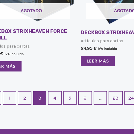
AGOTADO
AGOTAD
KBOX STRIXHEAVEN FORCE
DECKBOX STRIXHEA
ILL
Artículos para cartas
los para cartas
24,95
€
IVA incluido
5
€
IVA incluido
LEER MÁS
ER MÁS
1
2
3
4
5
6
…
23
24