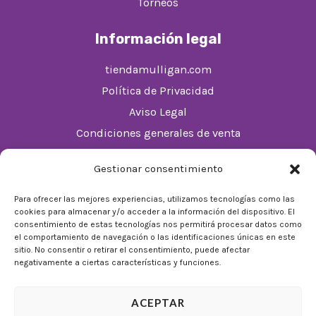
Torneos
Información legal
tiendamulligan.com
Política de Privacidad
Aviso Legal
Condiciones generales de venta
Política de cookies (UE)
Gestionar consentimiento
Horario
Para ofrecer las mejores experiencias, utilizamos tecnologías como las
cookies para almacenar y/o acceder a la información del dispositivo. El
De Lunes a Domingos de 10:00 a 22:00
consentimiento de estas tecnologías nos permitirá procesar datos como
el comportamiento de navegación o las identificaciones únicas en este
Festivos sujetos al horario del Málaga Factory
sitio. No consentir o retirar el consentimiento, puede afectar
negativamente a ciertas características y funciones.
ACEPTAR