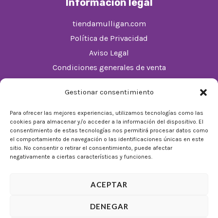
Información legal
tiendamulligan.com
Política de Privacidad
Aviso Legal
Condiciones generales de venta
Política de cookies (UE)
Gestionar consentimiento
Horario
Para ofrecer las mejores experiencias, utilizamos tecnologías como las
cookies para almacenar y/o acceder a la información del dispositivo. El
De Lunes a Domingos de 10:00 a 22:00
consentimiento de estas tecnologías nos permitirá procesar datos como
el comportamiento de navegación o las identificaciones únicas en este
Festivos sujetos al horario del Málaga Factory
sitio. No consentir o retirar el consentimiento, puede afectar
negativamente a ciertas características y funciones.
ACEPTAR
DENEGAR