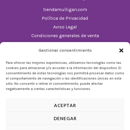
tiendamulligan.com
Política de Privacidad
Aviso Legal
Condiciones generales de venta
Política de cookies (UE)
Gestionar consentimiento
Horario
Para ofrecer las mejores experiencias, utilizamos tecnologías como las
cookies para almacenar y/o acceder a la información del dispositivo. El
De Lunes a Domingos de 10:00 a 22:00
consentimiento de estas tecnologías nos permitirá procesar datos como
el comportamiento de navegación o las identificaciones únicas en este
Festivos sujetos al horario del Málaga Factory
sitio. No consentir o retirar el consentimiento, puede afectar
negativamente a ciertas características y funciones.
ACEPTAR
DENEGAR
© 2026 Tienda Mulligan │ Desarrollado por
ADIA